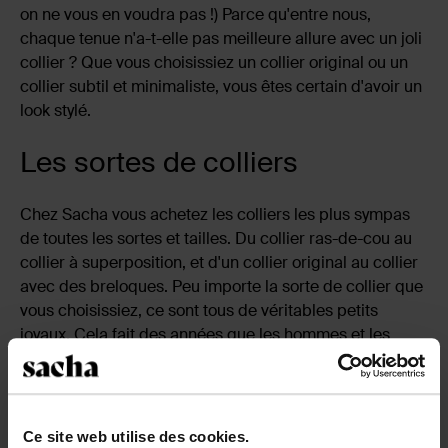
on ne vous en voudra pas !) Parce qu'entre nous,
chaque tenue n'a-t-elle pas meilleure allure avec un joli
collier ? Que vous choisissiez un collier original ou un
collier subtil et minimaliste, vous êtes certain d'avoir un
look stylé.
Les sortes de colliers
Chez Sacha vous achetez les colliers les plus sympas
de toutes les sortes et tailles. Du collier ras-de-cou au
collier à superposition, et d'un collier original au collier
avec des breloques. Peu importe la sorte de collier que
vous choisissiez, ce sont tous de véritables petits
joyaux. Cela fait des années que les hommes et les
femmes portent des colliers. Autrefois, le collier se
portait pour se différencier des autres cultures, mais
aujourd'hui il est plus considéré comme un élément
d'affirmation de soi.
Ce site web utilise des cookies.