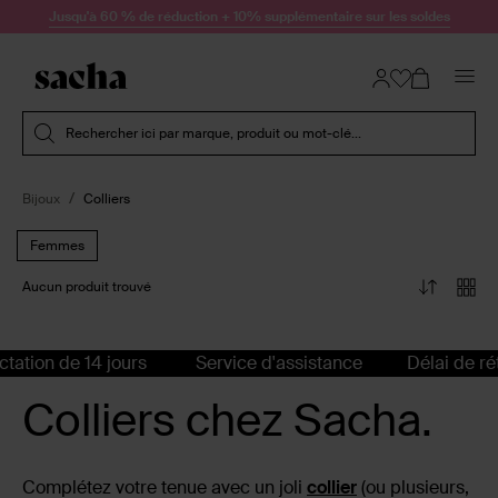
Passer au contenu
Jusqu'à 60 % de réduction + 10% supplémentaire sur les soldes
Soumettre la recherche
Rechercher ici par marque, produit ou mot-clé...
Bijoux
Colliers
Femmes
Aucun produit trouvé
tation de 14 jours
Service d'assistance
Délai de rét
Colliers chez Sacha.
Complétez votre tenue avec un joli
collier
(ou plusieurs,