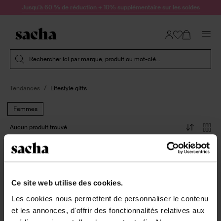
Passer au contenu
Jusqu'à 60 % de réduction + 10% supplémentaire sur les soldes
Soumettre la recherche
Rechercher ici par marque, produit ou mot-clé...
Tendances
Lifestyle gifts
Femmes
Aucun produit trouvé
Ce site web utilise des cookies.
À propos de Sacha
Les cookies nous permettent de personnaliser le contenu
Service clientèle
et les annonces, d'offrir des fonctionnalités relatives aux