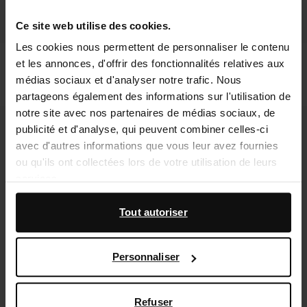
Ce site web utilise des cookies.
Les cookies nous permettent de personnaliser le contenu
Santiags denim avec rabat - bleu
Mules à talon - bleu
et les annonces, d'offrir des fonctionnalités relatives aux
foncé
médias sociaux et d'analyser notre trafic. Nous
69.59
115.98
29.60
73.98
partageons également des informations sur l'utilisation de
notre site avec nos partenaires de médias sociaux, de
- 40%
- 60%
publicité et d'analyse, qui peuvent combiner celles-ci
avec d'autres informations que vous leur avez fournies
ou qu'ils ont collectées lors de votre utilisation de leurs
services.
En outre, nous travaillons avec Google à des fins de
Tout autoriser
publicité et de mesure. Vous pouvez en savoir plus sur la
manière dont Google utilise vos données personnelles
Personnaliser
sur la
page Sécurité et confidentialité des entreprises
de Google
,
Refuser