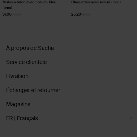
Mules à talon avec nœud - bleu
Claquettes avec nœud - bleu
foncé
37.00
73.99
25.20
62.98
À propos de Sacha
Service clientèle
Livraison
Échanger et retourner
Magasins
FR | Français