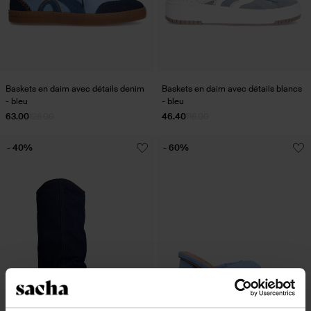
Baskets en daim avec détails denim
Baskets en daim avec détails blancs
- bleu
- bleu
63.00
126.00
46.40
116.00
- 40%
- 60%