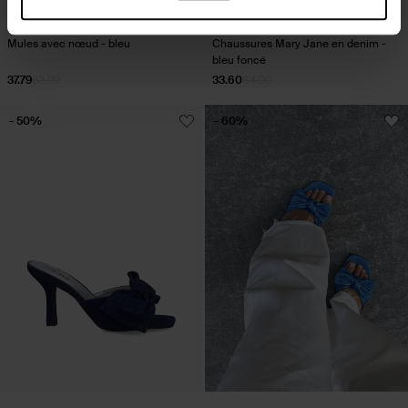
Mules avec nœud - bleu
Chaussures Mary Jane en denim -
bleu foncé
37.79
62.99
33.60
84.00
- 50%
- 60%