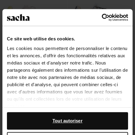
Ce site web utilise des cookies.
Les cookies nous permettent de personnaliser le contenu
et les annonces, d'offrir des fonctionnalités relatives aux
Baskets en daim avec détails -
Baskets métallisées - argenté
argenté
médias sociaux et d'analyser notre trafic. Nous
46.40
116.00
38.00
95.00
partageons également des informations sur l'utilisation de
notre site avec nos partenaires de médias sociaux, de
publicité et d'analyse, qui peuvent combiner celles-ci
avec d'autres informations que vous leur avez fournies
ou qu'ils ont collectées lors de votre utilisation de leurs
À propos de Sacha
services.
Service clientèle
En outre, nous travaillons avec Google à des fins de
Tout autoriser
publicité et de mesure. Vous pouvez en savoir plus sur la
Livraison