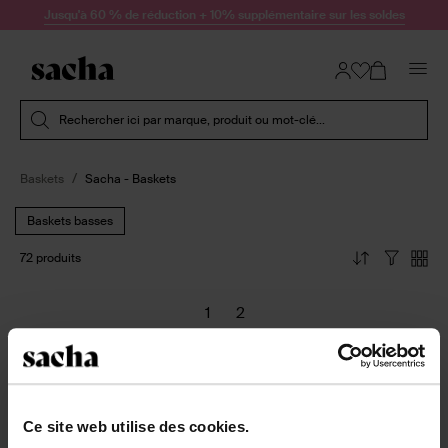
Passer au contenu
Jusqu'à 60 % de réduction + 10% supplémentaire sur les soldes
Soumettre la recherche
Rechercher ici par marque, produit ou mot-clé...
Baskets
Sacha - Baskets
Baskets basses
72 produits
1
2
Précédent
Précédent
Précédent
Nombre de produits par page :
Ce site web utilise des cookies.