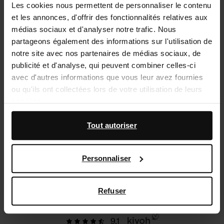
Les cookies nous permettent de personnaliser le contenu
et les annonces, d'offrir des fonctionnalités relatives aux
À propos de Sacha
médias sociaux et d'analyser notre trafic. Nous
partageons également des informations sur l'utilisation de
Service clientèle
notre site avec nos partenaires de médias sociaux, de
Livraison
publicité et d'analyse, qui peuvent combiner celles-ci
avec d'autres informations que vous leur avez fournies
Échanger et retourner
ou qu'ils ont collectées lors de votre utilisation de leurs
services.
Magasins
En outre, nous travaillons avec Google à des fins de
Tout autoriser
FR | Français
publicité et de mesure. Vous pouvez en savoir plus sur la
manière dont Google utilise vos données personnelles
Personnaliser
sur la
page Sécurité et confidentialité des entreprises
Instagram
Tiktok
Facebook
Pinterest
de Google
,
Refuser
9.1