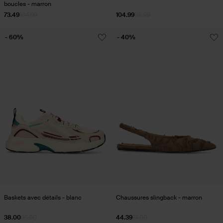
boucles - marron
73.49
104.99
104.99
115.99
- 60%
- 40%
Baskets avec détails - blanc
Chaussures slingback - marron
38.00
95.00
44.39
74.00