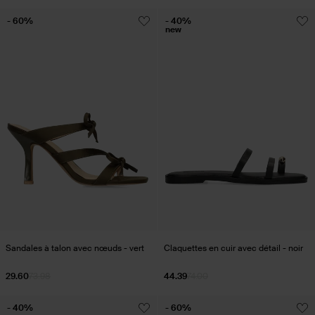
- 60%
- 40%
new
Sandales à talon avec nœuds - vert
Claquettes en cuir avec détail - noir
29.60
73.98
44.39
74.00
- 40%
- 60%