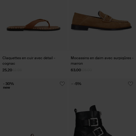
Claquettes en cuir avec détail -
Mocassins en daim avec surpiqûres -
cognac
marron
25.20
62.98
63.00
126.00
- 30%
- -5%
new