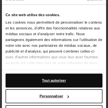
Ce site web utilise des cookies.
Les cookies nous permettent de personnaliser le contenu
et les annonces, d'offrir des fonctionnalités relatives aux
médias sociaux et d'analyser notre trafic. Nous
partageons également des informations sur l'utilisation de
notre site avec nos partenaires de médias sociaux, de
publicité et d'analyse, qui peuvent combiner celles-ci
avec d'autres informations que vous leur avez fournies
ou qu'ils ont collectées lors de votre utilisation de leurs
Claquettes en cuir avec charms -
Sandales en daim avec talon en bois
services.
noir
- marron
47.50
94.98
94.99
104.98
En outre, nous travaillons avec Google à des fins de
Tout autoriser
publicité et de mesure. Vous pouvez en savoir plus sur la
- 60%
- 60%
new
manière dont Google utilise vos données personnelles
Personnaliser
sur la
page Sécurité et confidentialité des entreprises
de Google
,