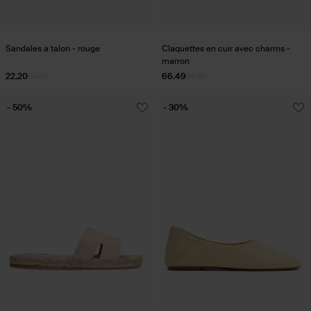
Sandales à talon - rouge
Claquettes en cuir avec charms -
marron
22.20
74.00
66.49
94.99
- 50%
- 30%