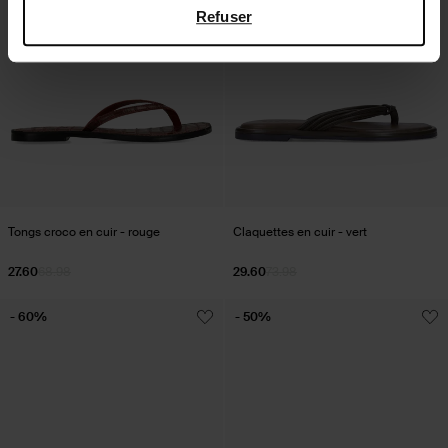
Refuser
Tongs croco en cuir - rouge
Claquettes en cuir - vert
27.60
68.98
29.60
73.98
- 60%
- 50%