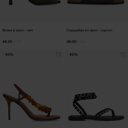
Mules à talon - vert
Claquettes en daim - marron
48.29
68.99
38.00
95.00
- 40%
- 40%