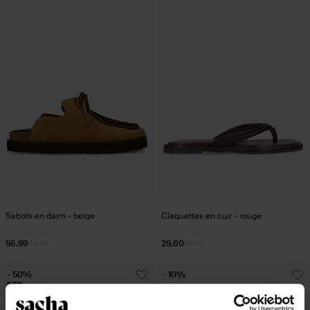
Sabots en daim - beige
Claquettes en cuir - rouge
56.99
94.98
29.60
73.98
- 50%
- 10%
new