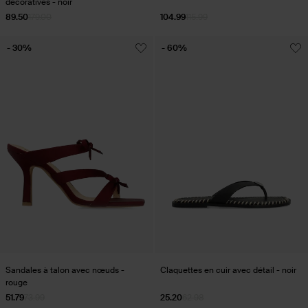
décoratives - noir
89.50
179.00
104.99
115.99
- 30%
- 60%
Sandales à talon avec nœuds -
Claquettes en cuir avec détail - noir
rouge
51.79
73.99
25.20
62.98