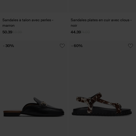
Sandales à talon avec perles -
Sandales plates en cuir avec clous -
marron
noir
50.39
83.98
44.39
74.00
- 30%
- 60%