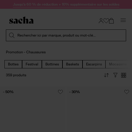
Passer au contenu
Jusqu'à 60 % de réduction + 10% supplémentaire sur les soldes
Soumettre la recherche
Rechercher ici par marque, produit ou mot-clé...
Promotion - Chaussures
Bottes
Festival
Bottines
Baskets
Escarpins
Mocassins
359 produits
- 50%
- 30%