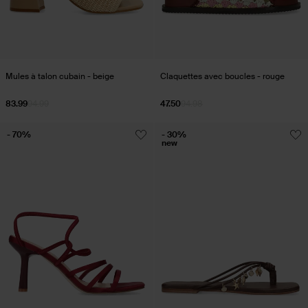
Mules à talon cubain - beige
Claquettes avec boucles - rouge
83.99
94.99
47.50
94.98
- 70%
- 30%
new