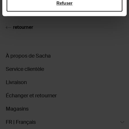
Refuser
Livraison & retour
retourner
À propos de Sacha
Service clientèle
Livraison
Échanger et retourner
Magasins
FR | Français