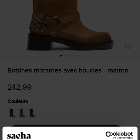
Bottines motardes avec boucles - marron
242.99
Couleurs
Sélectionnez votre taille