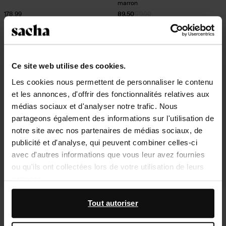
marron
178.99
89.50
179.00
Ce site web utilise des cookies.
Les cookies nous permettent de personnaliser le contenu
et les annonces, d'offrir des fonctionnalités relatives aux
médias sociaux et d'analyser notre trafic. Nous
partageons également des informations sur l'utilisation de
notre site avec nos partenaires de médias sociaux, de
publicité et d'analyse, qui peuvent combiner celles-ci
avec d'autres informations que vous leur avez fournies
ou qu'ils ont collectées lors de votre utilisation de leurs
services.
Bottes hautes en cuir à rabat - noir
Bottes en daim avec rabat - beige
En outre, nous travaillons avec Google à des fins de
Tout autoriser
publicité et de mesure. Vous pouvez en savoir plus sur la
283.99
167.99