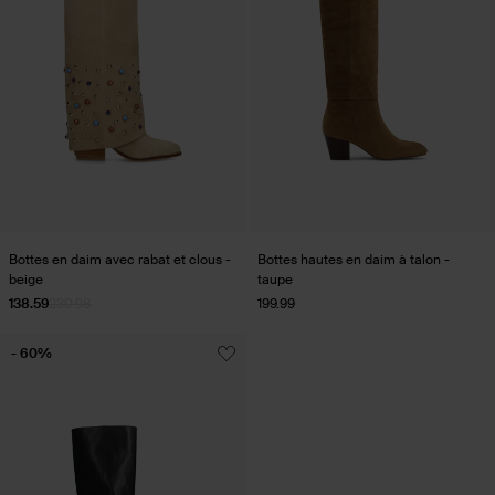
Bottes en daim avec rabat et clous -
Bottes hautes en daim à talon -
beige
taupe
138.59
230.98
199.99
- 60%