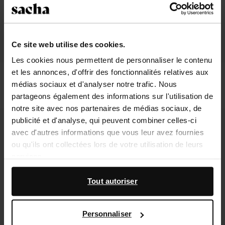
Ce site web utilise des cookies.
Les cookies nous permettent de personnaliser le contenu
et les annonces, d'offrir des fonctionnalités relatives aux
Bottes motardes en cuir croco - noir
Bottines western avec clous en cuir -
médias sociaux et d'analyser notre trafic. Nous
noir
54.80
137.00
54.80
137.00
partageons également des informations sur l'utilisation de
notre site avec nos partenaires de médias sociaux, de
- 60%
- 60%
publicité et d'analyse, qui peuvent combiner celles-ci
avec d'autres informations que vous leur avez fournies
ou qu'ils ont collectées lors de votre utilisation de leurs
services.
En outre, nous travaillons avec Google à des fins de
Tout autoriser
publicité et de mesure. Vous pouvez en savoir plus sur la
manière dont Google utilise vos données personnelles
Personnaliser
sur la
page Sécurité et confidentialité des entreprises