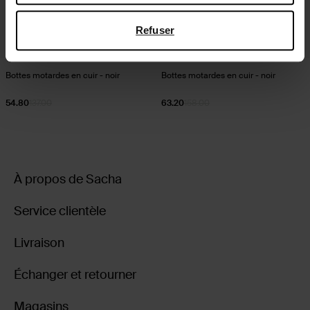
de Google
,
Refuser
Bottes motardes en cuir - noir
Bottes motardes en cuir - noir
54.80
137.00
63.20
158.00
À propos de Sacha
Service clientèle
Livraison
Échanger et retourner
Magasins