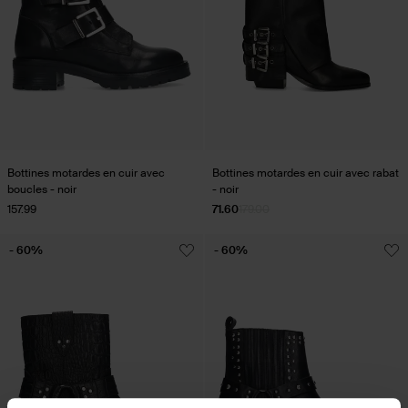
Bottines motardes en cuir avec
Bottines motardes en cuir avec rabat
boucles - noir
- noir
157.99
71.60
179.00
- 60%
- 60%