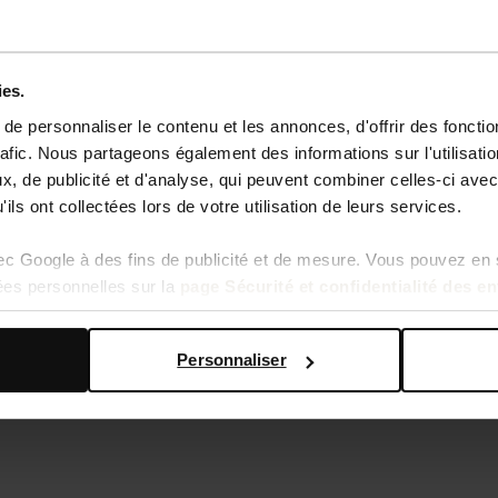
ies.
e personnaliser le contenu et les annonces, d'offrir des fonctio
rafic. Nous partageons également des informations sur l'utilisati
, de publicité et d'analyse, qui peuvent combiner celles-ci avec
ils ont collectées lors de votre utilisation de leurs services.
ts en daim avec franges - cognac
Chaussures à lacets avec imprimé vac
vec Google à des fins de publicité et de mesure. Vous pouvez en 
ées personnelles sur la
page Sécurité et confidentialité des e
146.99
Personnaliser