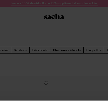
Jusqu'à 60 % de réduction + 10% supplémentaire sur les soldes
assins
Sandales
Biker boots
Chaussures à lacets
Claquettes