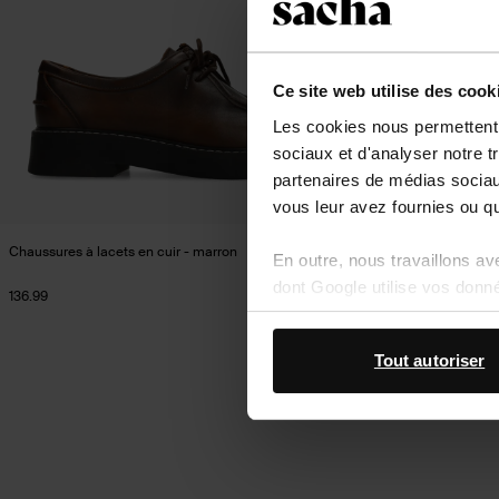
Ce site web utilise des cook
Les cookies nous permettent d
sociaux et d'analyser notre t
partenaires de médias sociaux
vous leur avez fournies ou qu'
Chaussures à lacets en cuir - marron
Chaussures à lace
En outre, nous travaillons a
dont Google utilise vos donn
136.99
88.19
146.98
Tout autoriser