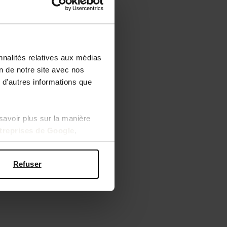
nnalités relatives aux médias
on de notre site avec nos
 d'autres informations que
he - marron
savoir plus sur la manière
ntreprises de Google
,
Refuser