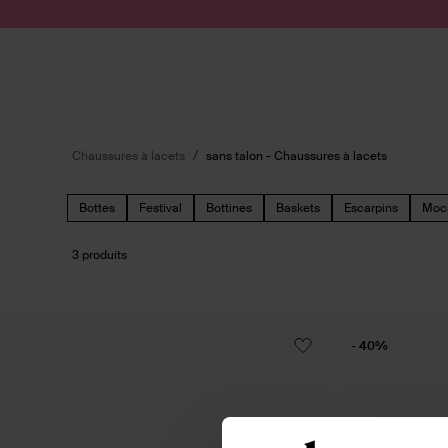
Passer au contenu
Soumettre la recherche
Chaussures à lacets
sans talon - Chaussures à lacets
Bottes
Festival
Bottines
Baskets
Escarpins
Moc
3 produits
- 40%