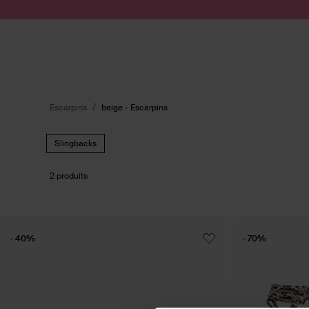
Passer au contenu
Soumettre la recherche
Escarpins
beige - Escarpins
Slingbacks
2 produits
- 40%
- 70%