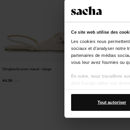
Ce site web utilise des cook
Les cookies nous permettent d
sociaux et d'analyser notre t
partenaires de médias sociaux
vous leur avez fournies ou qu'
Escarpins avec im
Slingbacks avec nœud - beige
En outre, nous travaillons a
22.20
74.00
44.39
74.00
dont Google utilise vos donn
Tout autoriser