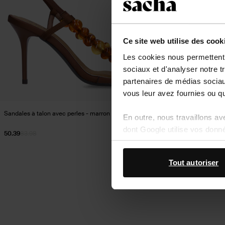
Ce site web utilise des cook
Les cookies nous permettent d
sociaux et d'analyser notre t
partenaires de médias sociaux
vous leur avez fournies ou qu'
Sandales à talon avec perles - marron
Mules à talon en cu
En outre, nous travaillons a
dont Google utilise vos donn
50.39
83.98
55.29
78.99
Tout autoriser