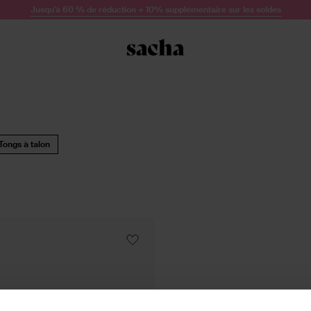
Jusqu'à 60 % de réduction + 10% supplémentaire sur les soldes
Tongs à talon