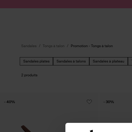
Passer au contenu
Soumettre la recherche
Sandales
Tongs à talon
Promotion - Tongs à talon
Sandales plates
Sandales à talons
Sandales à plateau
2 produits
- 40%
- 30%