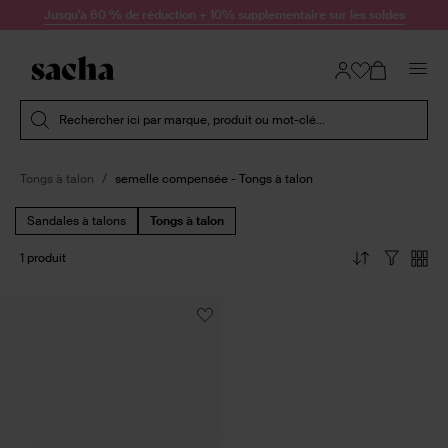
Passer au contenu
Jusqu'à 60 % de réduction + 10% supplémentaire sur les soldes
Soumettre la recherche
Rechercher ici par marque, produit ou mot-clé...
Tongs à talon
semelle compensée - Tongs à talon
Sandales à talons
Tongs à talon
1 produit