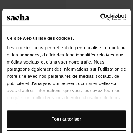
Ce site web utilise des cookies.
Les cookies nous permettent de personnaliser le contenu
et les annonces, d'offrir des fonctionnalités relatives aux
Mules à talon compensé en daim -
marron
médias sociaux et d'analyser notre trafic. Nous
78.99
partageons également des informations sur l'utilisation de
notre site avec nos partenaires de médias sociaux, de
publicité et d'analyse, qui peuvent combiner celles-ci
avec d'autres informations que vous leur avez fournies
ou qu'ils ont collectées lors de votre utilisation de leurs
À propos de Sacha
services.
Service clientèle
En outre, nous travaillons avec Google à des fins de
Tout autoriser
publicité et de mesure. Vous pouvez en savoir plus sur la
Livraison