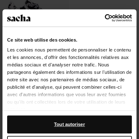
Ce site web utilise des cookies.
Les cookies nous permettent de personnaliser le contenu
et les annonces, d'offrir des fonctionnalités relatives aux
Baskets avec imprimé vache
médias sociaux et d'analyser notre trafic. Nous
63.00
126.00
partageons également des informations sur l'utilisation de
notre site avec nos partenaires de médias sociaux, de
publicité et d'analyse, qui peuvent combiner celles-ci
avec d'autres informations que vous leur avez fournies
ou qu'ils ont collectées lors de votre utilisation de leurs
À propos de Sacha
services.
Service clientèle
En outre, nous travaillons avec Google à des fins de
Tout autoriser
publicité et de mesure. Vous pouvez en savoir plus sur la
Livraison