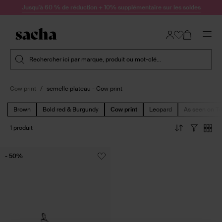
Passer au contenu
Jusqu'à 60 % de réduction + 10% supplémentaire sur les soldes
Soumettre la recherche
Rechercher ici par marque, produit ou mot-clé...
Cow print
semelle plateau - Cow print
Brown
Bold red & Burgundy
Cow print
Leopard
As seen on Ti
1 produit
- 50%