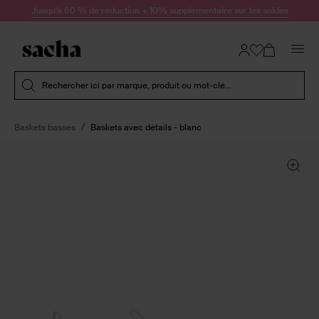
Passer au contenu
Jusqu'à 60 % de réduction + 10% supplémentaire sur les soldes
Soumettre la recherche
Rechercher ici par marque, produit ou mot-clé...
Baskets basses
Baskets avec détails - blanc