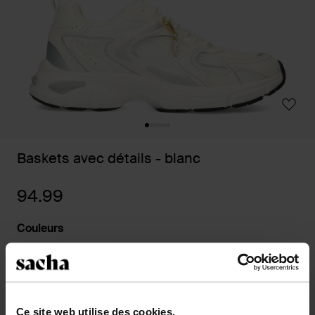
Baskets avec détails - blanc
94.99
Couleurs
Sélectionnez votre taille
Ce site web utilise des cookies.