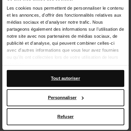
Les cookies nous permettent de personnaliser le contenu
Service d'assistance
et les annonces, d'offrir des fonctionnalités relatives aux
Délai de rétractation de 14 jours
médias sociaux et d'analyser notre trafic. Nous
partageons également des informations sur l'utilisation de
notre site avec nos partenaires de médias sociaux, de
Description du produit
publicité et d'analyse, qui peuvent combiner celles-ci
Ces baskets blanches de Sacha ont des détails
avec d'autres informations que vous leur avez fournies
argentés et une breloque dorée amovible. Les baskets
ou qu'ils ont collectées lors de votre utilisation de leurs
blanches ont une semelle de 4 cm d'épaisseur. La
services.
semelle intérieure est amovible.
En outre, nous travaillons avec Google à des fins de
Tout autoriser
publicité et de mesure. Vous pouvez en savoir plus sur la
Détails du produit
manière dont Google utilise vos données personnelles
Personnaliser
sur la
page Sécurité et confidentialité des entreprises
Livraison & retour
de Google
,
Refuser
retourner