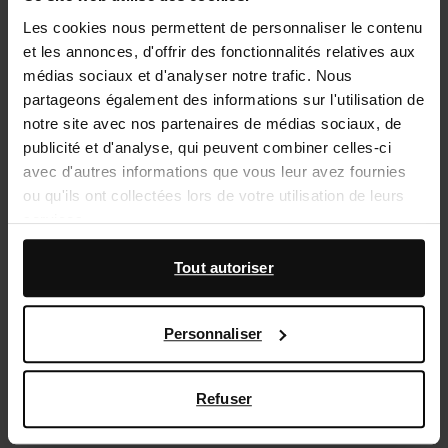
Les cookies nous permettent de personnaliser le contenu
Service d'assistance
et les annonces, d'offrir des fonctionnalités relatives aux
Délai de rétractation de 14 jours
médias sociaux et d'analyser notre trafic. Nous
partageons également des informations sur l'utilisation de
notre site avec nos partenaires de médias sociaux, de
Description du produit
publicité et d'analyse, qui peuvent combiner celles-ci
Ces baskets marron de Sacha ont des détails rouge
avec d'autres informations que vous leur avez fournies
bourgogne et beiges. Les baskets ont une semelle de
ou qu'ils ont collectées lors de votre utilisation de leurs
4 cm d'épaisseur. Nous vous conseillons de les
services.
protéger et de les entretenir avec Pure Protect 300 ml.
En outre, nous travaillons avec Google à des fins de
Tout autoriser
publicité et de mesure. Vous pouvez en savoir plus sur la
Détails du produit
manière dont Google utilise vos données personnelles
Personnaliser
sur la
page Sécurité et confidentialité des entreprises
Livraison & retour
de Google
,
Refuser
retourner