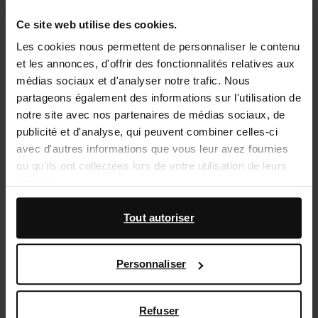
Ce site web utilise des cookies.
Sélectionnez votre taille
Les cookies nous permettent de personnaliser le contenu
et les annonces, d'offrir des fonctionnalités relatives aux
Service d'assistance
médias sociaux et d'analyser notre trafic. Nous
partageons également des informations sur l'utilisation de
Délai de rétractation de 14 jours
notre site avec nos partenaires de médias sociaux, de
publicité et d'analyse, qui peuvent combiner celles-ci
Description du produit
avec d'autres informations que vous leur avez fournies
ou qu'ils ont collectées lors de votre utilisation de leurs
Ces baskets de Sacha ont trois bandes velcro. La tige
services.
a un imprimé léopard avec des détails blancs et
dorés. Les baskets ont une semelle de 3 cm
En outre, nous travaillons avec Google à des fins de
Tout autoriser
d'épaisseur.
publicité et de mesure. Vous pouvez en savoir plus sur la
manière dont Google utilise vos données personnelles
Personnaliser
sur la
page Sécurité et confidentialité des entreprises
Détails du produit
de Google
,
Livraison & retour
Refuser