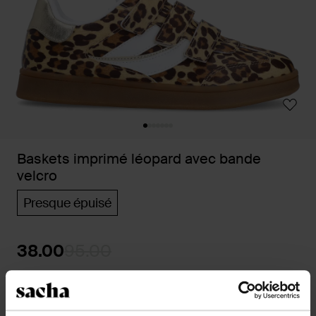
Baskets imprimé léopard avec bande
velcro
Presque épuisé
38.00
95.00
Couleurs