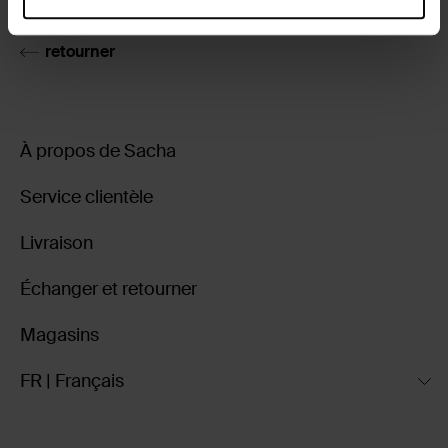
retourner
À propos de Sacha
Service clientèle
Livraison
Échanger et retourner
Magasins
FR | Français