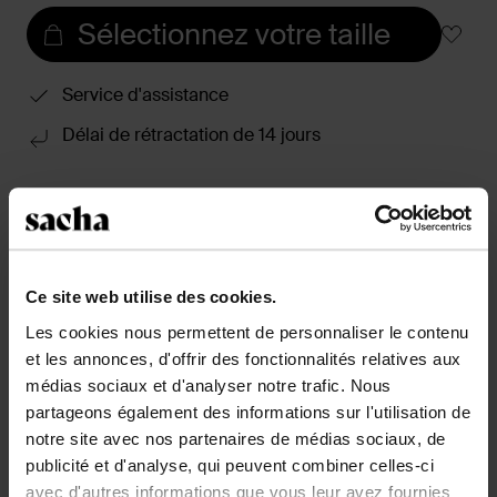
Sélectionnez votre taille
Service d'assistance
Délai de rétractation de 14 jours
Description du produit
Bottes à enfiler en cuir de Sacha avec un design
couleur cognac minimaliste et classique. Les bottes
hautes sont en cuir, ont une doublure en cuir et n'ont
Ce site web utilise des cookies.
pas de fermeture. La tige a une hauteur de 40 cm et
Les cookies nous permettent de personnaliser le contenu
une circonférence de 39 cm. Utilisez les bons produits
et les annonces, d'offrir des fonctionnalités relatives aux
d'entretien !
médias sociaux et d'analyser notre trafic. Nous
partageons également des informations sur l'utilisation de
notre site avec nos partenaires de médias sociaux, de
Détails du produit
publicité et d'analyse, qui peuvent combiner celles-ci
avec d'autres informations que vous leur avez fournies