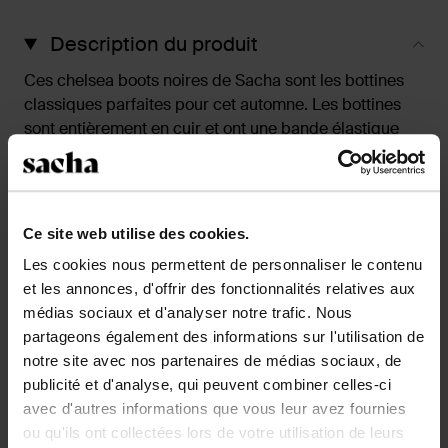
Description du produit
Ces chelsea boots noires de Sacha sont les bottines
classiques parfaites pour cet automne. Les bottines
sont entièrement en cuir et ont une bande élastique
sur le côté extérieur. La semelle décontractée donne
un aspect sobre à la bottine vous permettant de
l'assortir facilement. La hauteur de plateforme est de 2
cm et la hauteur de talon est de 4 cm. Les bottes ont
Ce site web utilise des cookies.
une hauteur de tige de 19 cm et une circonférence de
Les cookies nous permettent de personnaliser le contenu
26 cm. Utilisez les bons produits d'entretien.
et les annonces, d'offrir des fonctionnalités relatives aux
médias sociaux et d'analyser notre trafic. Nous
Détails du produit
partageons également des informations sur l'utilisation de
notre site avec nos partenaires de médias sociaux, de
publicité et d'analyse, qui peuvent combiner celles-ci
Livraison & retour
avec d'autres informations que vous leur avez fournies
ou qu'ils ont collectées lors de votre utilisation de leurs