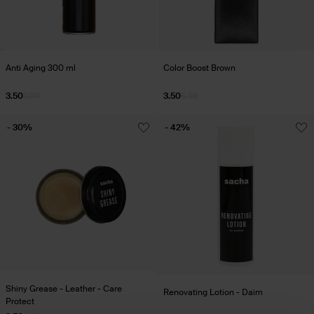
Anti Aging 300 ml
Color Boost Brown
3.50
9.99
3.50
5.99
- 30%
- 42%
Shiny Grease - Leather - Care
Renovating Lotion - Daim
Protect