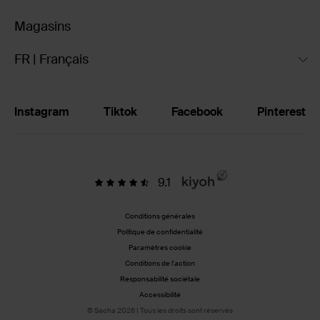
Magasins
FR | Français
Instagram
Tiktok
Facebook
Pinterest
9.1
Conditions générales
Politique de confidentialité
Paramètres cookie
Conditions de l'action
Responsabilité sociétale
Accessibilité
© Sacha 2026 | Tous les droits sont réservés