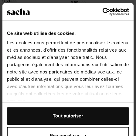
3.50
4.99
3.50
5.99
- 42%
- 50%
Ce site web utilise des cookies.
Les cookies nous permettent de personnaliser le contenu
et les annonces, d'offrir des fonctionnalités relatives aux
médias sociaux et d'analyser notre trafic. Nous
partageons également des informations sur l'utilisation de
notre site avec nos partenaires de médias sociaux, de
publicité et d'analyse, qui peuvent combiner celles-ci
Color Boost Colorless
Collonil Carbon Premium Chiffon
avec d'autres informations que vous leur avez fournies
microfibre
ou qu'ils ont collectées lors de votre utilisation de leurs
3.50
5.99
3.50
6.99
services.
- 42%
En outre, nous travaillons avec Google à des fins de
Tout autoriser
publicité et de mesure. Vous pouvez en savoir plus sur la
manière dont Google utilise vos données personnelles
Personnaliser