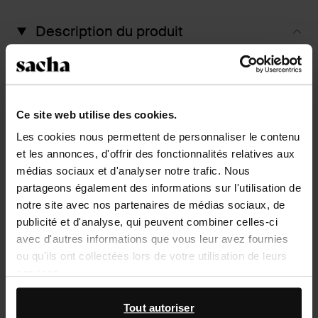
Description du produit
Cette graisse maintient la souplesse du cuir de Russie
et est imperméabilisante et anti-taches. Appliquer
avec une petite éponge ou un chiffon.
Ce site web utilise des cookies.
Détails du produit
Les cookies nous permettent de personnaliser le contenu
et les annonces, d'offrir des fonctionnalités relatives aux
médias sociaux et d'analyser notre trafic. Nous
Livraison & retour
partageons également des informations sur l'utilisation de
notre site avec nos partenaires de médias sociaux, de
retourner
publicité et d'analyse, qui peuvent combiner celles-ci
avec d'autres informations que vous leur avez fournies
ou qu'ils ont collectées lors de votre utilisation de leurs
D’autres personnes ont aussi acheté
services.
Item
En outre, nous travaillons avec Google à des fins de
Tout autoriser
- 42%