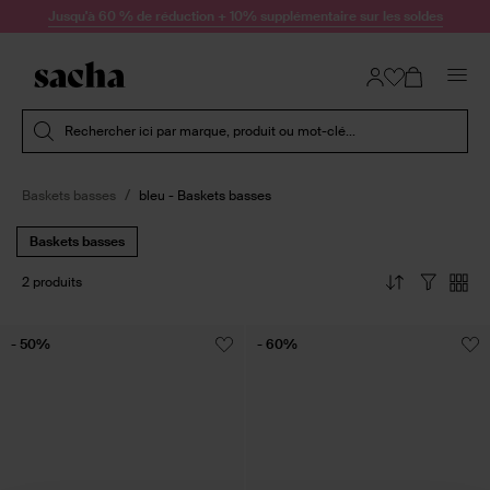
Passer au contenu
Jusqu'à 60 % de réduction + 10% supplémentaire sur les soldes
Soumettre la recherche
Rechercher ici par marque, produit ou mot-clé...
Baskets basses
bleu - Baskets basses
Baskets basses
2 produits
- 50%
- 60%