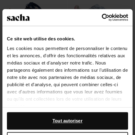
Ce site web utilise des cookies.
Les cookies nous permettent de personnaliser le contenu
et les annonces, d'offrir des fonctionnalités relatives aux
Baskets en daim avec détails denim
Baskets en daim avec détails blancs
- bleu
- bleu
médias sociaux et d'analyser notre trafic. Nous
63.00
126.00
46.40
116.00
partageons également des informations sur l'utilisation de
notre site avec nos partenaires de médias sociaux, de
publicité et d'analyse, qui peuvent combiner celles-ci
avec d'autres informations que vous leur avez fournies
ou qu'ils ont collectées lors de votre utilisation de leurs
À propos de Sacha
services.
Service clientèle
En outre, nous travaillons avec Google à des fins de
Tout autoriser
publicité et de mesure. Vous pouvez en savoir plus sur la
Livraison