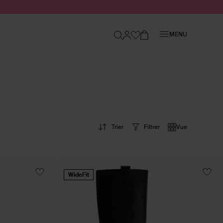
Fermer
MENU
Trier
Filtrer
Vue
WideFit