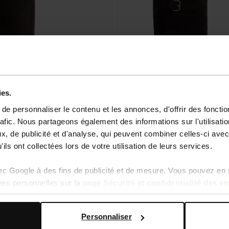
ies.
e personnaliser le contenu et les annonces, d'offrir des fonctio
rafic. Nous partageons également des informations sur l'utilisati
, de publicité et d'analyse, qui peuvent combiner celles-ci avec
ils ont collectées lors de votre utilisation de leurs services.
cuir avec boucle amovible - marron
Bottes motardes en daim avec rabat -
vec Google à des fins de publicité et de mesure. Vous pouvez en 
262.99
ées personnelles sur la
page Sécurité et confidentialité des e
Personnaliser