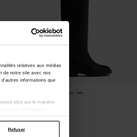
nnalités relatives aux médias
on de notre site avec nos
 d'autres informations que
 marron foncé
Bottes hautes en cuir - noir
savoir plus sur la manière
209.99
ntreprises de Google
,
Refuser