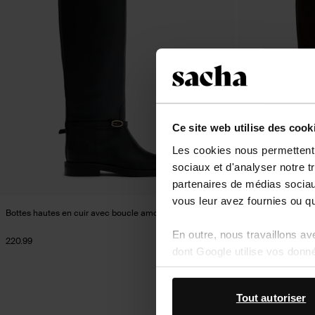
Ce site web utilise des cook
Les cookies nous permettent d
sociaux et d'analyser notre t
partenaires de médias sociaux
vous leur avez fournies ou qu'
Bottes hautes en cuir avec boucle amovible - noir
Bottes hautes en 
En outre, nous travaillons a
220.99
220.99
dont Google utilise vos donn
Tout autoriser