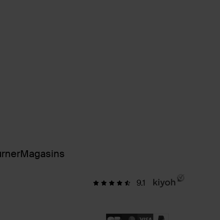
urner
Magasins
9.1