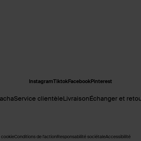
Instagram
Tiktok
Facebook
Pinterest
Sacha
Service clientèle
Livraison
Échanger et reto
 cookie
Conditions de l'action
Responsabilité sociétale
Accessibilité