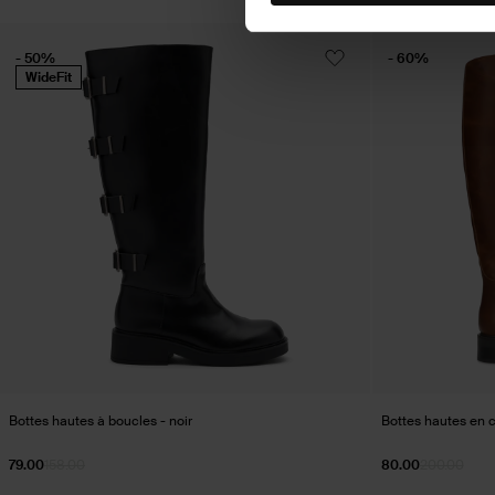
- 50%
- 60%
WideFit
Bottes hautes à boucles - noir
Bottes hautes en c
79.00
158.00
80.00
200.00