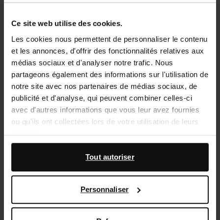
Ce site web utilise des cookies.
Les cookies nous permettent de personnaliser le contenu
et les annonces, d'offrir des fonctionnalités relatives aux
Bottines motardes en cuir avec rabat
Bottes hautes en cuir à rabat - noir
médias sociaux et d'analyser notre trafic. Nous
- noir
199.99
283.99
partageons également des informations sur l'utilisation de
notre site avec nos partenaires de médias sociaux, de
- 60%
publicité et d'analyse, qui peuvent combiner celles-ci
avec d'autres informations que vous leur avez fournies
ou qu'ils ont collectées lors de votre utilisation de leurs
services.
En outre, nous travaillons avec Google à des fins de
Tout autoriser
publicité et de mesure. Vous pouvez en savoir plus sur la
manière dont Google utilise vos données personnelles
Personnaliser
sur la
page Sécurité et confidentialité des entreprises
de Google
,