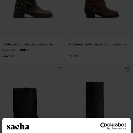
Bottes motardes délavées avec
Bottines motardes en cuir - marron
boucles - marron
242.99
209.99