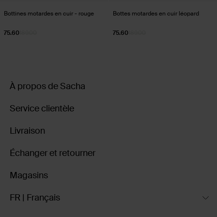
Bottines motardes en cuir - rouge
Bottes motardes en cuir léopard
75.60
189.00
75.60
189.00
À propos de Sacha
Service clientèle
Livraison
Échanger et retourner
Magasins
FR | Français