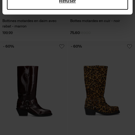
Refuser
Bottines motardes en daim avec
Bottes motardes en cuir - noir
rabat - marron
199.99
75.60
189.00
- 60%
- 60%