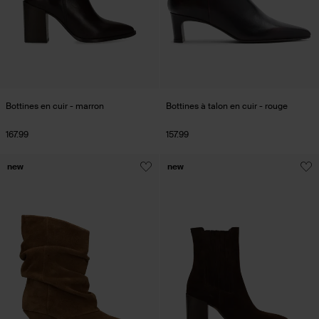
Bottines en cuir - marron
Bottines à talon en cuir - rouge
167.99
157.99
new
new