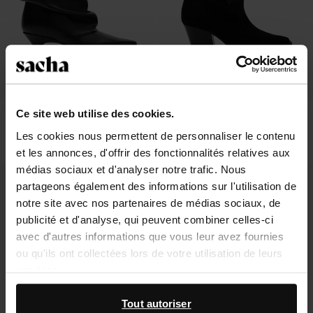
Ce site web utilise des cookies.
Bottines à talon en cuir - noir
Bottines en daim - noir
Les cookies nous permettent de personnaliser le contenu
178.99
199.99
et les annonces, d'offrir des fonctionnalités relatives aux
médias sociaux et d'analyser notre trafic. Nous
partageons également des informations sur l'utilisation de
notre site avec nos partenaires de médias sociaux, de
publicité et d'analyse, qui peuvent combiner celles-ci
avec d'autres informations que vous leur avez fournies
ou qu'ils ont collectées lors de votre utilisation de leurs
services.
En outre, nous travaillons avec Google à des fins de
Tout autoriser