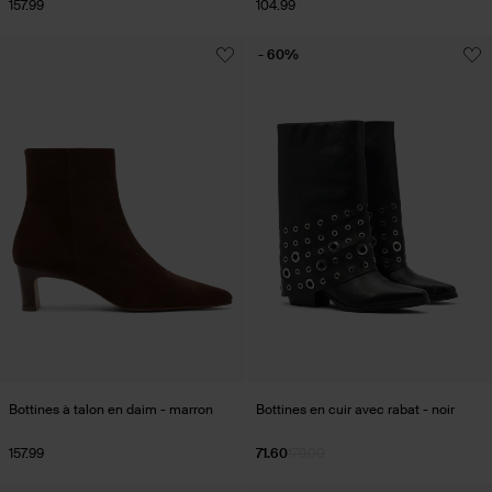
157.99
104.99
- 60%
Bottines à talon en daim - marron
Bottines en cuir avec rabat - noir
157.99
71.60
179.00