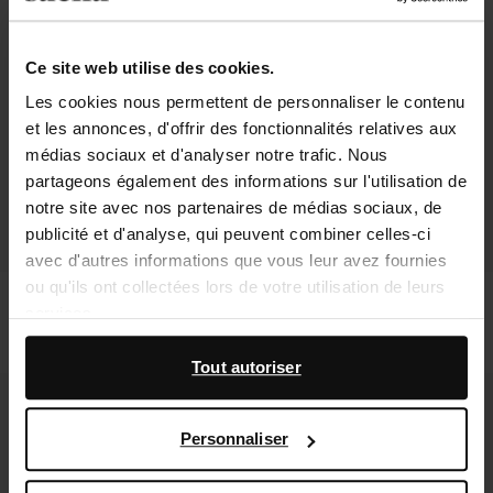
Ce site web utilise des cookies.
Les cookies nous permettent de personnaliser le contenu
et les annonces, d'offrir des fonctionnalités relatives aux
médias sociaux et d'analyser notre trafic. Nous
partageons également des informations sur l'utilisation de
notre site avec nos partenaires de médias sociaux, de
publicité et d'analyse, qui peuvent combiner celles-ci
avec d'autres informations que vous leur avez fournies
ou qu'ils ont collectées lors de votre utilisation de leurs
Mocassins en cuir avec chaîne - noir
Claquettes en cuir avec détail - noir
services.
115.99
44.39
74.00
En outre, nous travaillons avec Google à des fins de
Tout autoriser
publicité et de mesure. Vous pouvez en savoir plus sur la
- 50%
new
manière dont Google utilise vos données personnelles
Personnaliser
sur la
page Sécurité et confidentialité des entreprises
de Google
,