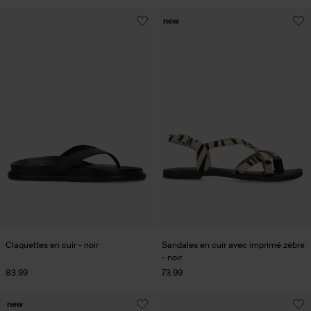
new
Claquettes en cuir - noir
Sandales en cuir avec imprimé zèbre
- noir
83.99
73.99
new