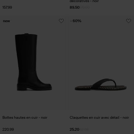
décoratives - noir
157.99
89.50
179.00
new
- 60%
Bottes hautes en cuir - noir
Claquettes en cuir avec détail - noir
220.99
25.20
62.98