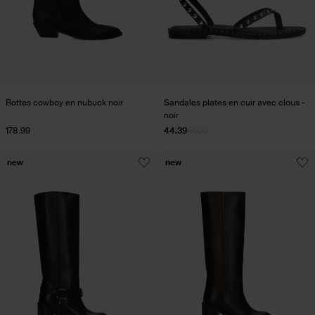
Bottes cowboy en nubuck noir
Sandales plates en cuir avec clous -
noir
178.99
44.39
74.00
new
new