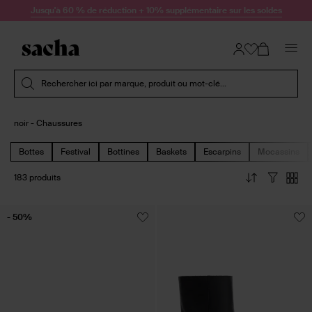
Passer au contenu
Jusqu'à 60 % de réduction + 10% supplémentaire sur les soldes
Soumettre la recherche
Rechercher ici par marque, produit ou mot-clé...
noir - Chaussures
Bottes
Festival
Bottines
Baskets
Escarpins
Mocassins
183 produits
- 50%