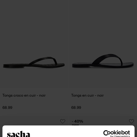
Tongs croco en cuir - noir
Tongs en cuir - noir
68.99
68.99
- 40%
new