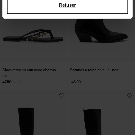
Refuser
Claquettes en cuir avec charms -
Bottines à talon en cuir - noir
noir
47.50
94.98
146.99