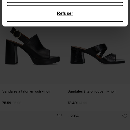
de Google
,
Refuser
Sandales à talon en cuir - noir
Sandales à talon cubain - noir
75.59
125.98
73.49
104.99
- 20%