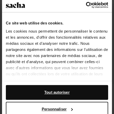
- 50%
- 30%
Ce site web utilise des cookies.
Les cookies nous permettent de personnaliser le contenu
et les annonces, d'offrir des fonctionnalités relatives aux
médias sociaux et d'analyser notre trafic. Nous
partageons également des informations sur l'utilisation de
notre site avec nos partenaires de médias sociaux, de
publicité et d'analyse, qui peuvent combiner celles-ci
avec d'autres informations que vous leur avez fournies
ou qu'ils ont collectées lors de votre utilisation de leurs
services.
Sandales à talon - noir
Sandales en cuir - noir
En outre, nous travaillons avec Google à des fins de
Tout autoriser
publicité et de mesure. Vous pouvez en savoir plus sur la
37.00
73.99
81.19
115.99
manière dont Google utilise vos données personnelles
Personnaliser
sur la
page Sécurité et confidentialité des entreprises
- 40%
- 30%