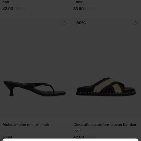
noir
- noir
42.00
105.00
33.60
84.00
- 60%
Mules à talon en cuir - noir
Claquettes plateforme avec bandes -
noir
73.99
42.00
105.00