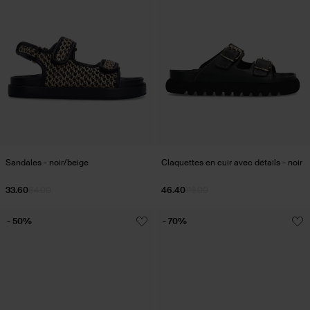
Sandales - noir/beige
Claquettes en cuir avec détails - noir
33.60
84.00
46.40
116.00
- 50%
- 70%