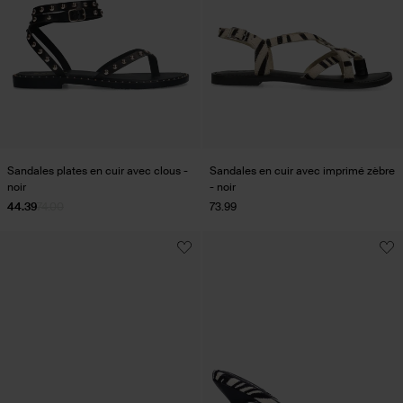
Sandales plates en cuir avec clous -
Sandales en cuir avec imprimé zèbre
noir
- noir
44.39
74.00
73.99