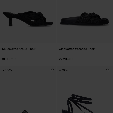
Mules avec nœud - noir
Claquettes tressées - noir
31.50
62.99
22.20
74.00
- 60%
- 70%