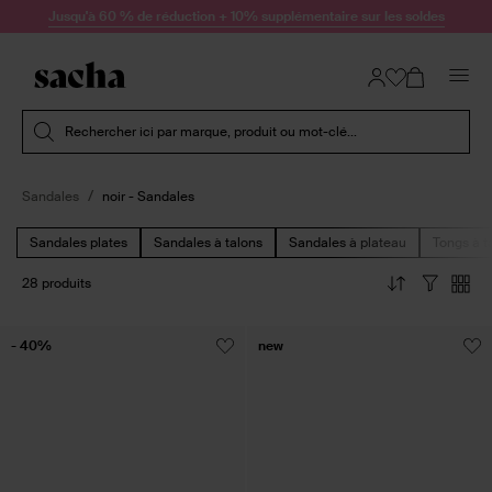
Passer au contenu
Jusqu'à 60 % de réduction + 10% supplémentaire sur les soldes
Soumettre la recherche
Rechercher ici par marque, produit ou mot-clé...
Sandales
noir - Sandales
Sandales plates
Sandales à talons
Sandales à plateau
Tongs à t
28 produits
- 40%
new