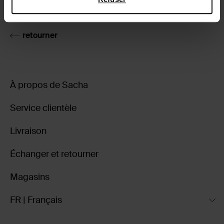
Livraison & retour
retourner
À propos de Sacha
Service clientèle
Livraison
Échanger et retourner
Magasins
FR | Français