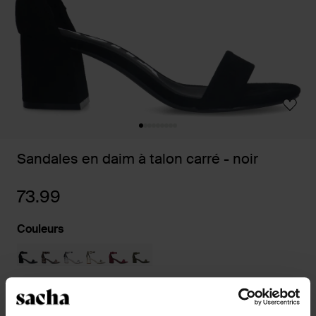
Sandales en daim à talon carré - noir
73.99
Couleurs
Sélectionnez votre taille