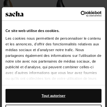
Ce site web utilise des cookies.
Les cookies nous permettent de personnaliser le contenu
et les annonces, d'offrir des fonctionnalités relatives aux
Sandales à talon - argenté
Sandales métalliques à talon carré -
argenté
médias sociaux et d'analyser notre trafic. Nous
47.39
79.00
73.99
partageons également des informations sur l'utilisation de
notre site avec nos partenaires de médias sociaux, de
publicité et d'analyse, qui peuvent combiner celles-ci
avec d'autres informations que vous leur avez fournies
ou qu'ils ont collectées lors de votre utilisation de leurs
À propos de Sacha
services.
Service clientèle
En outre, nous travaillons avec Google à des fins de
Tout autoriser
publicité et de mesure. Vous pouvez en savoir plus sur la
Livraison