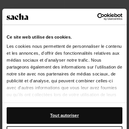
Ce site web utilise des cookies.
Les cookies nous permettent de personnaliser le contenu
et les annonces, d'offrir des fonctionnalités relatives aux
Sandales en cuir avec imprimé zèbre
Sandales en cuir - marron
- noir
médias sociaux et d'analyser notre trafic. Nous
73.99
73.99
partageons également des informations sur l'utilisation de
notre site avec nos partenaires de médias sociaux, de
publicité et d'analyse, qui peuvent combiner celles-ci
avec d'autres informations que vous leur avez fournies
ou qu'ils ont collectées lors de votre utilisation de leurs
À propos de Sacha
services.
Service clientèle
En outre, nous travaillons avec Google à des fins de
Tout autoriser
publicité et de mesure. Vous pouvez en savoir plus sur la
Livraison