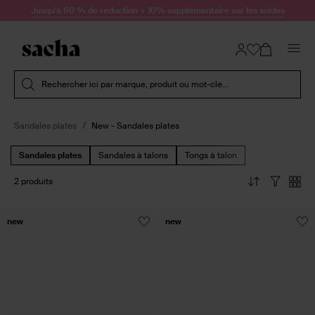
Passer au contenu
Jusqu'à 60 % de réduction + 10% supplémentaire sur les soldes
Soumettre la recherche
Rechercher ici par marque, produit ou mot-clé...
Sandales plates
New - Sandales plates
Sandales plates
Sandales à talons
Tongs à talon
2 produits
new
new