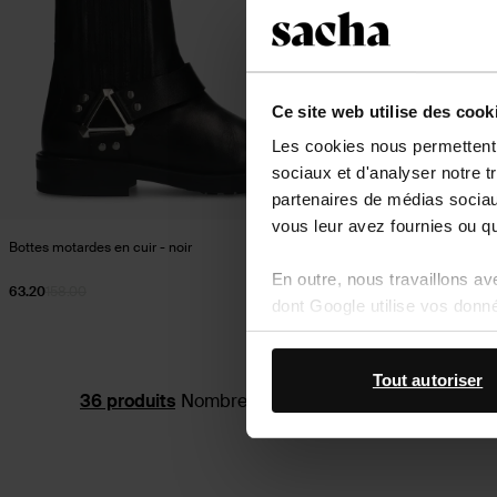
Ce site web utilise des cook
Les cookies nous permettent d
sociaux et d'analyser notre t
partenaires de médias sociaux
vous leur avez fournies ou qu'
Bottes motardes en cuir - noir
En outre, nous travaillons a
63.20
158.00
dont Google utilise vos donn
Tout autoriser
Nombre de produits par page :