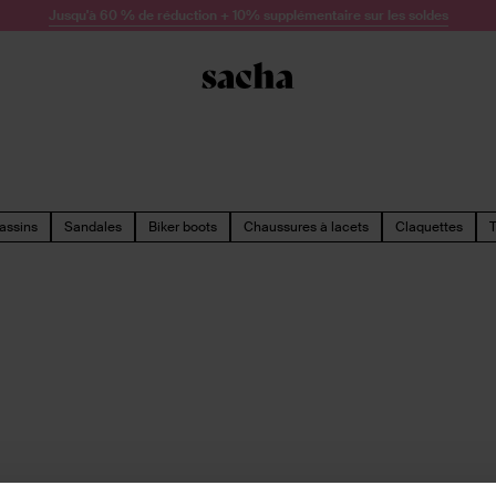
Jusqu'à 60 % de réduction + 10% supplémentaire sur les soldes
assins
Sandales
Biker boots
Chaussures à lacets
Claquettes