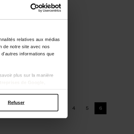
nnalités relatives aux médias
on de notre site avec nos
 d'autres informations que
savoir plus sur la manière
ntreprises de Google
,
Refuser
Précédent
1
...
4
5
6
Page
Précédent
Précédent
Page actuelle