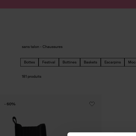
Passer au contenu
Soumettre la recherche
sans talon - Chaussures
Bottes
Festival
Bottines
Baskets
Escarpins
Moc
181 produits
- 60%