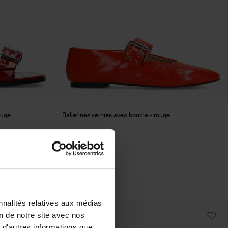
ouge
Ballerines vernies avec boucle - rouge
46.40
116.00
nnalités relatives aux médias
on de notre site avec nos
- 50%
 d'autres informations que