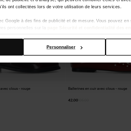
ils ont collectées lors de votre utilisation de leurs services.
vec Google à des fins de publicité et de mesure. Vous pouvez en 
ées personnelles sur la
page Sécurité et confidentialité des e
Personnaliser
avec clous - rouge
Ballerines en cuir avec clous - rouge
42.00
105.00