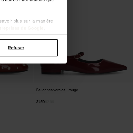
savoir plus sur la manière
ntreprises de Google
,
Refuser
Ballerines vernies - rouge
31.50
62.99