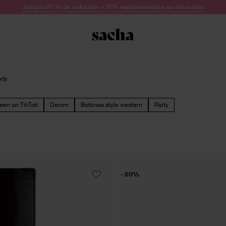
Jusqu'à 60 % de réduction + 10% supplémentaire sur les soldes
ndy
een on TikTok
Denim
Bottines style western
Party
- 60%