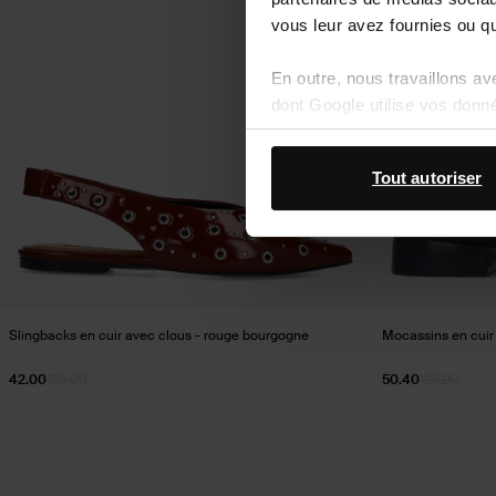
vous leur avez fournies ou qu'
En outre, nous travaillons a
dont Google utilise vos donn
Tout autoriser
Slingbacks en cuir avec clous - rouge bourgogne
Mocassins en cuir 
42.00
105.00
50.40
126.00