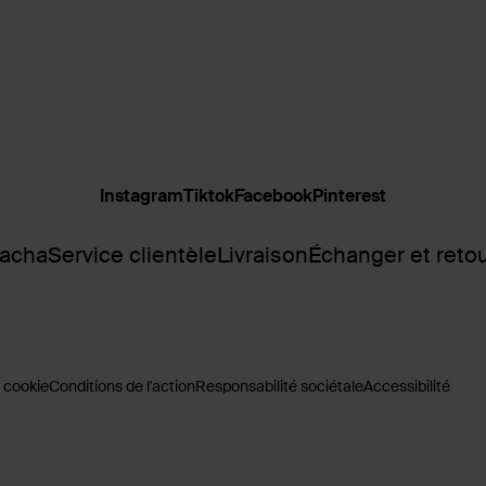
Instagram
Tiktok
Facebook
Pinterest
Sacha
Service clientèle
Livraison
Échanger et reto
 cookie
Conditions de l'action
Responsabilité sociétale
Accessibilité