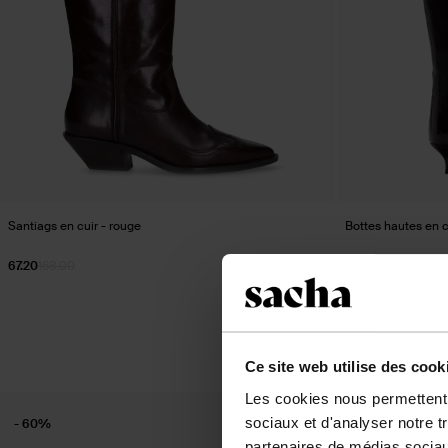
Santiags en cuir - rouge
Bottes hautes en c
67.20
168.00
188.99
Ce site web utilise des cook
Les cookies nous permettent d
sociaux et d'analyser notre t
- 60%
- 60%
partenaires de médias sociaux