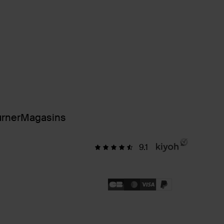
urner
Magasins
9.1