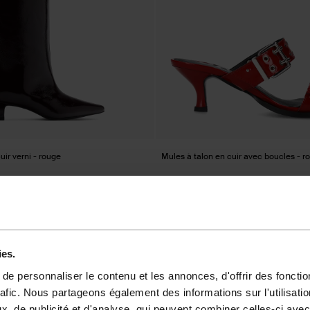
uir verni - rouge
Mules à talon en cuir avec boucles - r
42.00
105.00
ies.
e personnaliser le contenu et les annonces, d'offrir des fonctio
rafic. Nous partageons également des informations sur l'utilisati
- 60%
, de publicité et d'analyse, qui peuvent combiner celles-ci avec