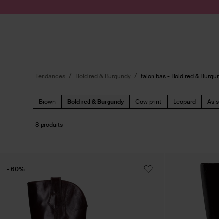
Passer au contenu
Soumettre la recherche
Tendances
Bold red & Burgundy
talon bas - Bold red & Burgu
Brown
Bold red & Burgundy
Cow print
Leopard
As s
8 produits
- 60%