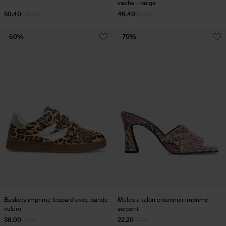
vache - beige
50.40
126.00
46.40
116.00
- 60%
- 70%
Baskets imprimé léopard avec bande
Mules à talon entonnoir imprimé
velcro
serpent
38.00
95.00
22.20
74.00