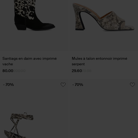
Santiags en daim avec imprimé
Mules à talon entonnoir imprimé
vache
serpent
80.00
200.00
29.60
73.98
- 70%
- 70%