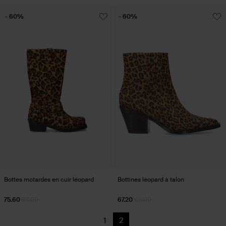
- 60%
- 60%
Bottes motardes en cuir léopard
Bottines léopard à talon
75.60
189.00
67.20
168.00
1
2
Précédent
Page actuelle