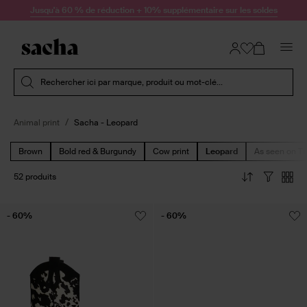
Passer au contenu
Jusqu'à 60 % de réduction + 10% supplémentaire sur les soldes
Soumettre la recherche
Rechercher ici par marque, produit ou mot-clé...
Animal print
Sacha - Leopard
Brown
Bold red & Burgundy
Cow print
Leopard
As seen on Ti
52 produits
- 60%
- 60%