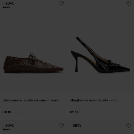
- 30%
new
Ballerines à lacets en cuir - marron
Slingbacks avec lacets - noir
88.19
125.99
115.99
- 30%
- 58%
new