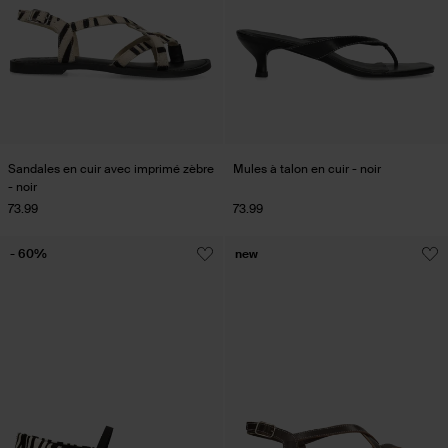
Sandales en cuir avec imprimé zèbre
Mules à talon en cuir - noir
- noir
73.99
73.99
- 60%
new