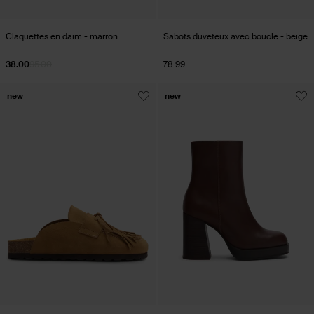
Claquettes en daim - marron
Sabots duveteux avec boucle - beige
38.00
95.00
78.99
new
new