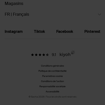
Magasins
FR | Français
Instagram
Tiktok
Facebook
Pinterest
9.1
Conditions générales
Politique de confidentialité
Paramètres cookie
Conditions de l'action
Responsabilité sociétale
Accessibilité
© Sacha 2026 | Tous les droits sont réservés