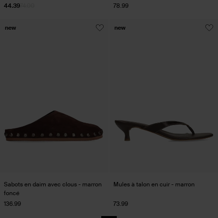
44.39
74.00
78.99
new
new
Sabots en daim avec clous - marron
Mules à talon en cuir - marron
foncé
136.99
73.99