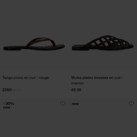
Tongs croco en cuir - rouge
Mules plates tressées en cuir -
marron
27.60
68.98
68.99
- 30%
new
new