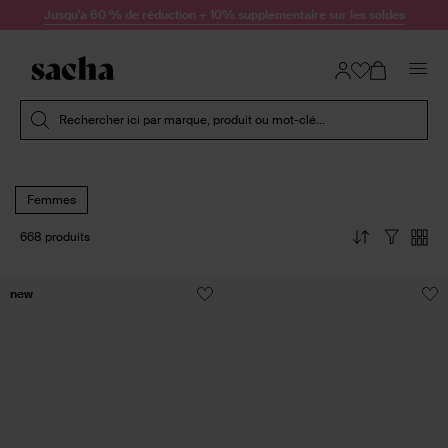
Passer au contenu
Jusqu'à 60 % de réduction + 10% supplémentaire sur les soldes
Soumettre la recherche
Rechercher ici par marque, produit ou mot-clé...
Femmes
668 produits
new