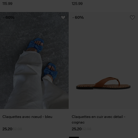
115.99
125.99
- 60%
- 60%
Claquettes avec nœud - bleu
Claquettes en cuir avec détail -
cognac
25.20
62.98
25.20
62.98