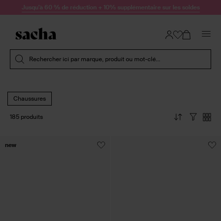
Passer au contenu
Jusqu'à 60 % de réduction + 10% supplémentaire sur les soldes
Soumettre la recherche
Rechercher ici par marque, produit ou mot-clé...
Chaussures
185 produits
new