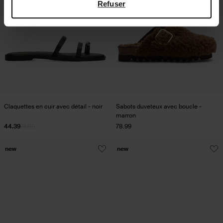
Refuser
Claquettes en cuir avec détail - noir
Sabots duveteux avec boucle -
marron
44.39
74.00
78.99
new
new