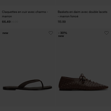
Claquettes en cuir avec charms -
Baskets en daim avec double lacets
marron
- marron foncé
66.49
94.99
115.99
new
- 30%
new