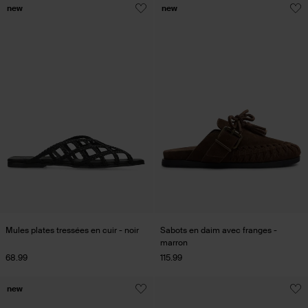
new
new
Mules plates tressées en cuir - noir
Sabots en daim avec franges -
marron
68.99
115.99
new