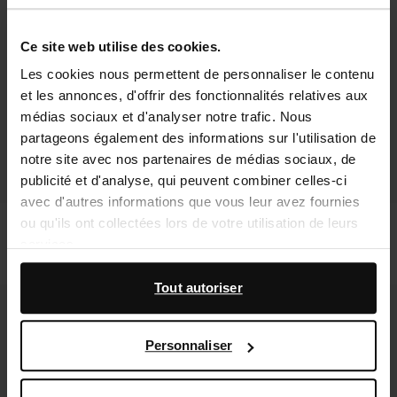
Ce site web utilise des cookies.
Les cookies nous permettent de personnaliser le contenu
et les annonces, d'offrir des fonctionnalités relatives aux
médias sociaux et d'analyser notre trafic. Nous
partageons également des informations sur l'utilisation de
notre site avec nos partenaires de médias sociaux, de
publicité et d'analyse, qui peuvent combiner celles-ci
avec d'autres informations que vous leur avez fournies
ou qu'ils ont collectées lors de votre utilisation de leurs
Sabots duveteux avec boucle - beige
Sabots en daim avec franges - taupe
services.
78.99
94.99
En outre, nous travaillons avec Google à des fins de
Tout autoriser
- 40%
new
publicité et de mesure. Vous pouvez en savoir plus sur la
new
manière dont Google utilise vos données personnelles
Personnaliser
sur la
page Sécurité et confidentialité des entreprises
de Google
,