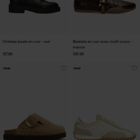
Chelsea boots en cuir - noir
Baskets en cuir avec motif croco -
marron
157.99
136.99
new
new