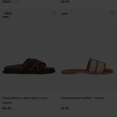
27.60
68.98
68.99
- 30%
new
new
Claquettes en daim avec clous -
Claquettes en raphia - marron
marron
66.49
94.99
62.99