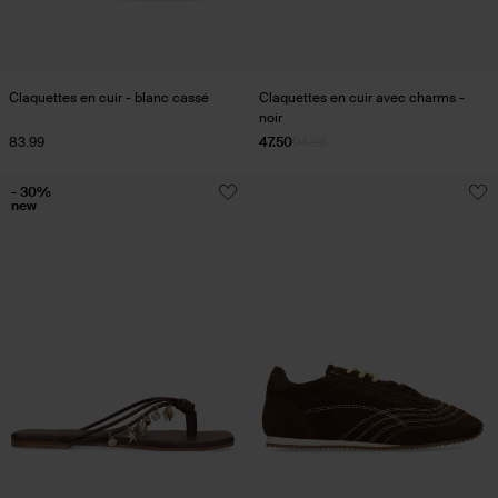
Claquettes en cuir - blanc cassé
Claquettes en cuir avec charms -
noir
83.99
47.50
94.98
- 30%
new