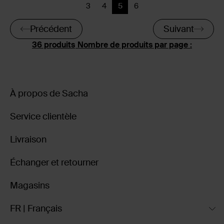
3
4
5
6
Précédent
Précédent
Page actuelle
Précédent
Précédent
Suivant
Nombre de produits par page :
À propos de Sacha
Service clientèle
Livraison
Échanger et retourner
Magasins
FR | Français