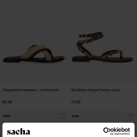
Claquettes tressées - multicolore
Sandales léopard avec clous
68.99
73.99
new
new