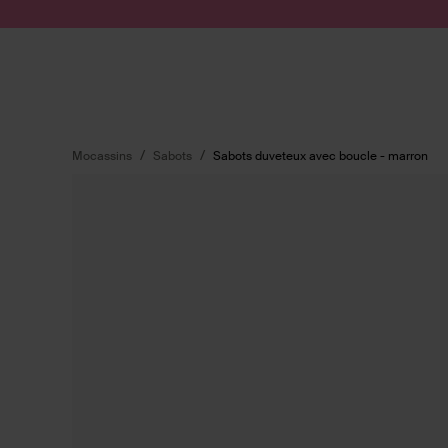
Passer au contenu
Soumettre la recherche
Mocassins
Sabots
Sabots duveteux avec boucle - marron