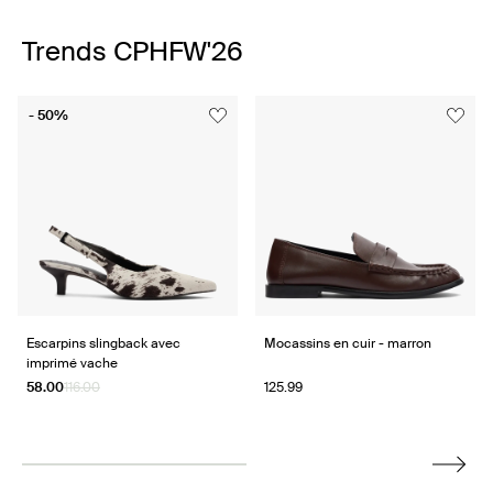
Trends CPHFW'26
Item
- 50%
1
of
7
Escarpins slingback avec
Mocassins en cuir - marron
imprimé vache
58.00
116.00
125.99