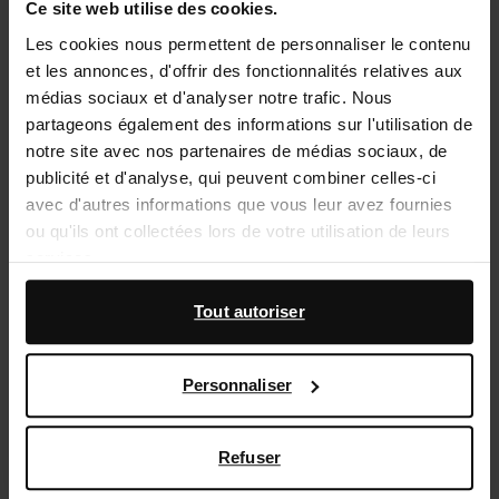
Ce site web utilise des cookies.
Service d'assistance
Les cookies nous permettent de personnaliser le contenu
et les annonces, d'offrir des fonctionnalités relatives aux
Délai de rétractation de 14 jours
médias sociaux et d'analyser notre trafic. Nous
partageons également des informations sur l'utilisation de
Description du produit
notre site avec nos partenaires de médias sociaux, de
publicité et d'analyse, qui peuvent combiner celles-ci
Sandales à talon marron de Sacha. Les sandales ont
avec d'autres informations que vous leur avez fournies
un détail doré sur le devant du pied et une bride
ou qu'ils ont collectées lors de votre utilisation de leurs
cheville avec fermeture à boucle. Les sandales ont un
services.
talon de 8 cm de hauteur et sont fermées à l'arrière. La
doublure est en cuir.
En outre, nous travaillons avec Google à des fins de
Tout autoriser
publicité et de mesure. Vous pouvez en savoir plus sur la
manière dont Google utilise vos données personnelles
Détails du produit
Personnaliser
sur la
page Sécurité et confidentialité des entreprises
de Google
,
Livraison & retour
Refuser
retourner