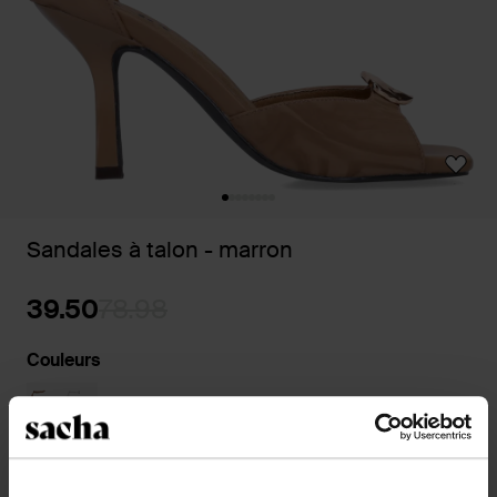
Sandales à talon - marron
39.50
78.98
Couleurs
Sélectionnez votre taille