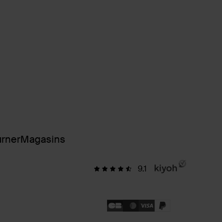
urner
Magasins
9.1