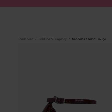
Passer au contenu
Soumettre la recherche
Tendances
Bold red & Burgundy
Sandales à talon - rouge