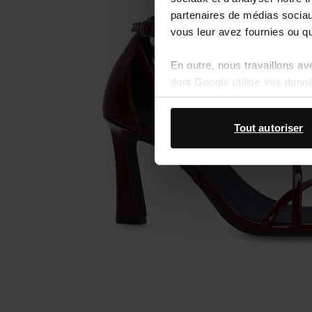
partenaires de médias sociaux
vous leur avez fournies ou qu'
En outre, nous travaillons a
dont Google utilise vos donn
Tout autoriser