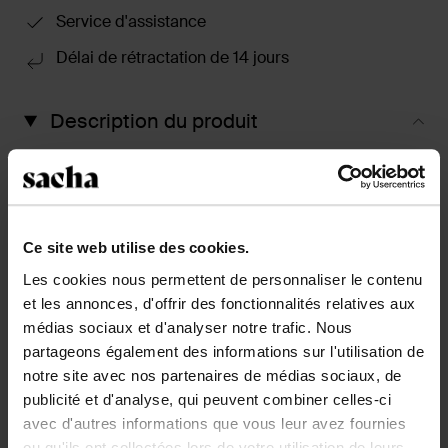
Service d'assistance
Délai de rétractation de 14 jours
Description du produit
Ces santiags couleur cognac de Sacha ont des
surpiqûres décoratives avec imprimé animal, des
détails blancs et noirs et un bout pointu. Les bottes ont
un talon cubain de 5 cm de hauteur, une hauteur de
Ce site web utilise des cookies.
tige de 27 cm et une circonférence de 34 cm,
mesurées sur une pointure 37. Les santiags sont
Les cookies nous permettent de personnaliser le contenu
entièrement en cuir.
et les annonces, d'offrir des fonctionnalités relatives aux
médias sociaux et d'analyser notre trafic. Nous
partageons également des informations sur l'utilisation de
Détails du produit
notre site avec nos partenaires de médias sociaux, de
publicité et d'analyse, qui peuvent combiner celles-ci
Livraison & retour
avec d'autres informations que vous leur avez fournies
ou qu'ils ont collectées lors de votre utilisation de leurs