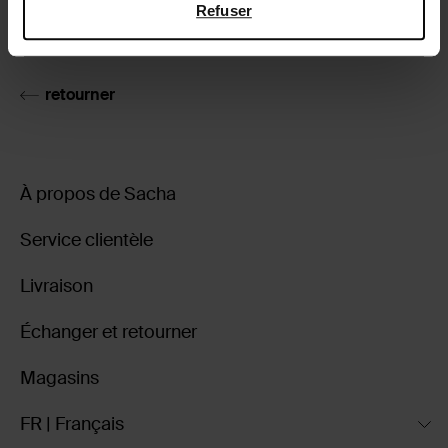
Refuser
Livraison & retour
retourner
À propos de Sacha
Service clientèle
Livraison
Échanger et retourner
Magasins
FR | Français