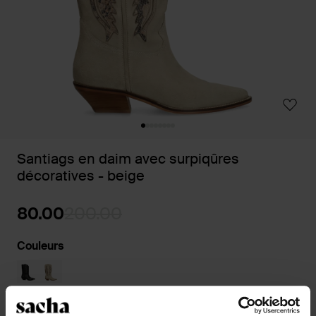
Santiags en daim avec surpiqûres
décoratives - beige
80.00
200.00
Couleurs