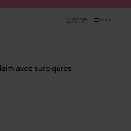
Fermer
MENU
daim avec surpiqûres -