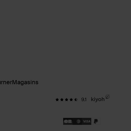
urner
Magasins
9.1