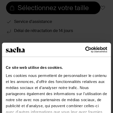
Sélectionnez votre taille
Service d'assistance
Délai de rétractation de 14 jours
Description du produit
Santiags beiges en daim de Sacha. Les bottes hautes
ont un bout pointu et un talon cubain de 5 cm de
hauteur. L'extérieur de la chaussure est en daim et la
Ce site web utilise des cookies.
doublure est en cuir. Les bottes ont une tige large de
Les cookies nous permettent de personnaliser le contenu
40 cm de hauteur et 45 cm de circonférence,
et les annonces, d'offrir des fonctionnalités relatives aux
mesurées sur une pointure 37.
médias sociaux et d'analyser notre trafic. Nous
partageons également des informations sur l'utilisation de
notre site avec nos partenaires de médias sociaux, de
Détails du produit
publicité et d'analyse, qui peuvent combiner celles-ci
avec d'autres informations que vous leur avez fournies