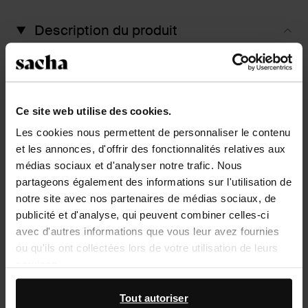
Description du produit
Coussinets doux pour l'avant-pied, en caoutchouc
mousse avec une couche supérieure en tissu. Pointure
41/42.
Ce site web utilise des cookies.
Détails du produit
Les cookies nous permettent de personnaliser le contenu
et les annonces, d'offrir des fonctionnalités relatives aux
médias sociaux et d'analyser notre trafic. Nous
Livraison & retour
partageons également des informations sur l'utilisation de
notre site avec nos partenaires de médias sociaux, de
retourner
publicité et d'analyse, qui peuvent combiner celles-ci
avec d'autres informations que vous leur avez fournies
ou qu'ils ont collectées lors de votre utilisation de leurs
D’autres personnes ont aussi acheté
services.
Item
En outre, nous travaillons avec Google à des fins de
Tout autoriser