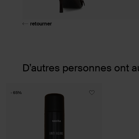
retourner
Item
D’autres personnes ont a
1
of
1
- 65%