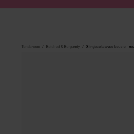
Passer au contenu
Soumettre la recherche
Tendances
Bold red & Burgundy
Slingbacks avec boucle - ro