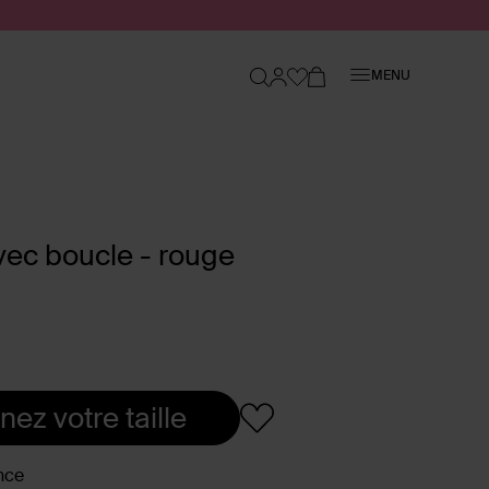
Fermer
MENU
vec boucle - rouge
nez votre taille
nce