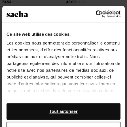
73.50
147.00
42.00
105.00
- 60%
Ce site web utilise des cookies.
Les cookies nous permettent de personnaliser le contenu
et les annonces, d'offrir des fonctionnalités relatives aux
médias sociaux et d'analyser notre trafic. Nous
partageons également des informations sur l'utilisation de
notre site avec nos partenaires de médias sociaux, de
publicité et d'analyse, qui peuvent combiner celles-ci
avec d'autres informations que vous leur avez fournies
ou qu'ils ont collectées lors de votre utilisation de leurs
services.
Sandales à talon - vert
Claquettes en cuir - vert
En outre, nous travaillons avec Google à des fins de
Tout autoriser
73.99
29.60
73.98
publicité et de mesure. Vous pouvez en savoir plus sur la
manière dont Google utilise vos données personnelles