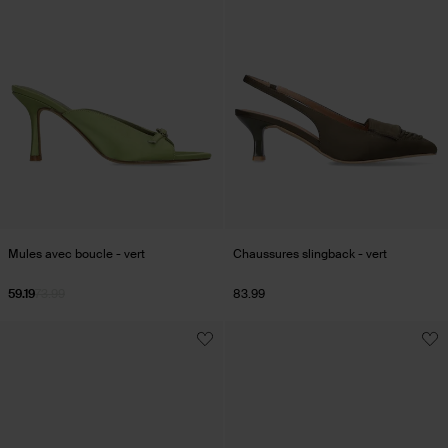
Mules avec boucle - vert
Chaussures slingback - vert
59.19
73.99
83.99