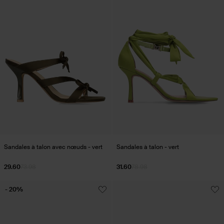
Sandales à talon avec nœuds - vert
Sandales à talon - vert
29.60
73.98
31.60
78.98
- 20%