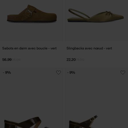
Sabots en daim avec boucle - vert
Slingbacks avec nœud - vert
56.99
94.98
22.20
74.00
- 9%
- 9%