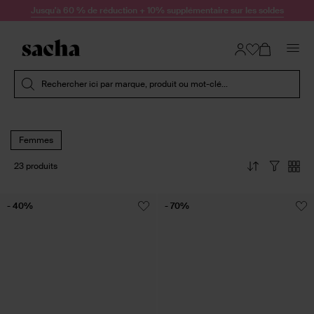
Passer au contenu
Jusqu'à 60 % de réduction + 10% supplémentaire sur les soldes
Soumettre la recherche
Rechercher ici par marque, produit ou mot-clé...
Femmes
23 produits
- 40%
- 70%