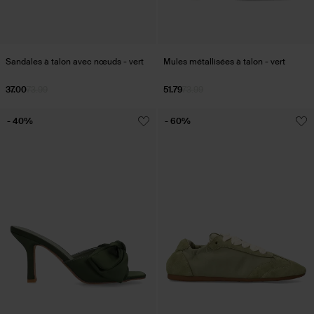
Sandales à talon avec nœuds - vert
Mules métallisées à talon - vert
37.00
73.99
51.79
73.99
- 40%
- 60%