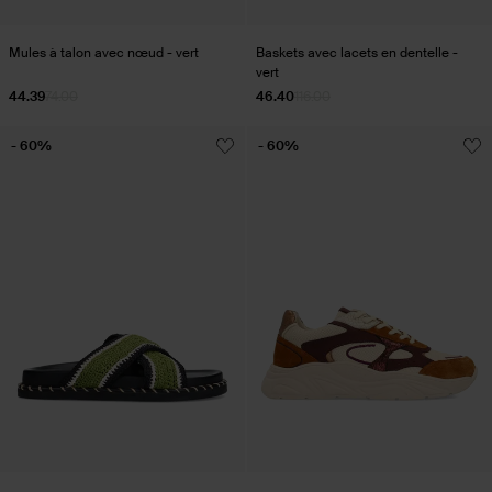
Mules à talon avec nœud - vert
Baskets avec lacets en dentelle -
vert
44.39
74.00
46.40
116.00
- 60%
- 60%