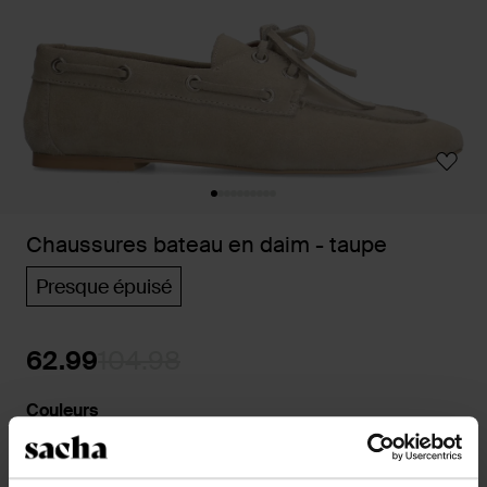
Chaussures bateau en daim - taupe
Presque épuisé
62.99
104.98
Couleurs