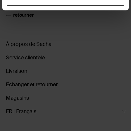
retourner
À propos de Sacha
Service clientèle
Livraison
Échanger et retourner
Magasins
FR | Français