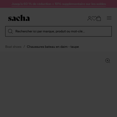
Passer au contenu
Jusqu'à 60 % de réduction + 10% supplémentaire sur les soldes
Soumettre la recherche
Rechercher ici par marque, produit ou mot-clé...
Boat shoes
Chaussures bateau en daim - taupe