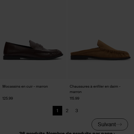
Mocassins en cuir - marron
Chaussures à enfiler en daim -
marron
125.99
115.99
1
2
3
Page actuelle
Précédent
Précédent
Suivant
Nombre de produits par page :