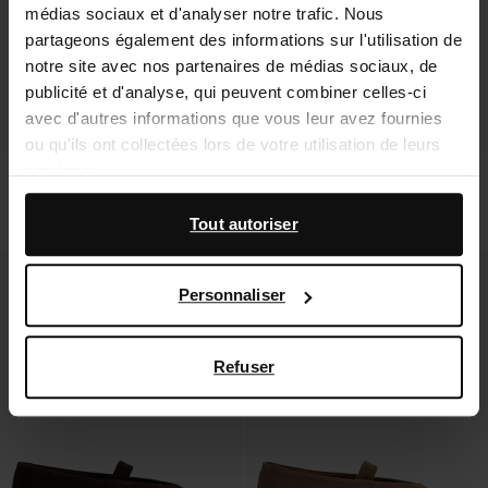
médias sociaux et d'analyser notre trafic. Nous
partageons également des informations sur l'utilisation de
notre site avec nos partenaires de médias sociaux, de
publicité et d'analyse, qui peuvent combiner celles-ci
avec d'autres informations que vous leur avez fournies
ou qu'ils ont collectées lors de votre utilisation de leurs
services.
Chaussures bateau en cuir effet
Chaussures bateau en daim avec
brownwashed
clous - marron
125.99
136.99
En outre, nous travaillons avec Google à des fins de
Tout autoriser
publicité et de mesure. Vous pouvez en savoir plus sur la
manière dont Google utilise vos données personnelles
Personnaliser
sur la
page Sécurité et confidentialité des entreprises
de Google
,
Refuser