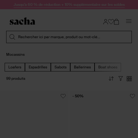
Passer au contenu
Jusqu'à 60 % de réduction + 10% supplémentaire sur les soldes
Soumettre la recherche
Rechercher ici par marque, produit ou mot-clé...
Mocassins
Loafers
Espadrilles
Sabots
Ballerines
Boat shoes
99 produits
- 50%