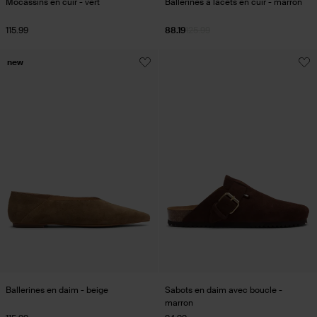
Mocassins en cuir - vert
Ballerines à lacets en cuir - marron
115.99
88.19
125.99
new
Ballerines en daim - beige
Sabots en daim avec boucle -
marron