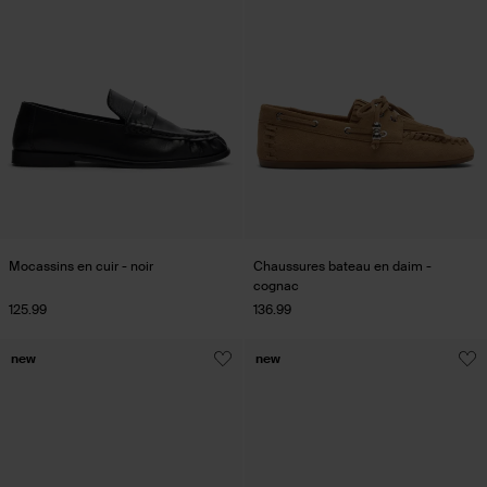
Mocassins en cuir - noir
Chaussures bateau en daim -
cognac
125.99
136.99
new
new