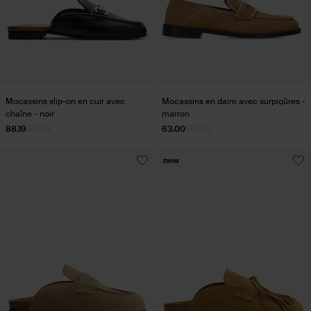
Mocassins slip-on en cuir avec
Mocassins en daim avec surpiqûres -
chaîne - noir
marron
88.19
125.99
63.00
126.00
new