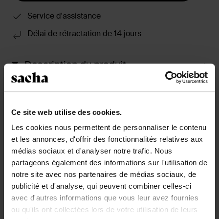
Service d'assistance
Délai de rétractation de 14 jours
Description du produit
Mocassins noirs en cuir avec chaîne dorée de Sacha.
Les mocassins noirs ont un design classique et un
talon bas mesurant 2 cm. Les mocassins noirs sont
Ce site web utilise des cookies.
entièrement en cuir. Utilisez les bons produits
Les cookies nous permettent de personnaliser le contenu
d'entretien pour prendre soin des chaussures à enfiler.
et les annonces, d'offrir des fonctionnalités relatives aux
médias sociaux et d'analyser notre trafic. Nous
Détails du produit
partageons également des informations sur l'utilisation de
notre site avec nos partenaires de médias sociaux, de
Livraison & retour
publicité et d'analyse, qui peuvent combiner celles-ci
avec d'autres informations que vous leur avez fournies
ou qu'ils ont collectées lors de votre utilisation de leurs
retourner