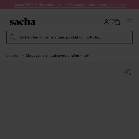
Passer au contenu
Jusqu'à 60 % de réduction + 10% supplémentaire sur les soldes
Soumettre la recherche
Rechercher ici par marque, produit ou mot-clé...
Loafers
Mocassins en cuir avec chaîne - noir