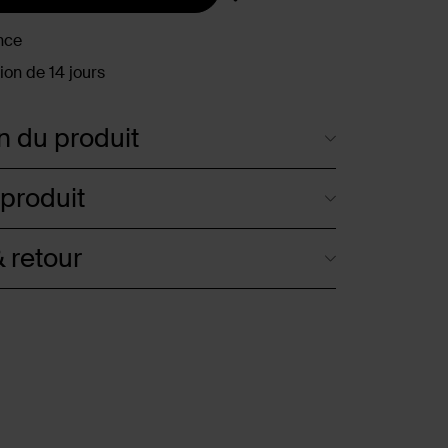
nce
ion de 14 jours
n du produit
 produit
 retour