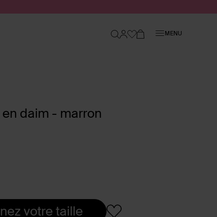
Fermer
MENU
n en daim - marron
nez votre taille