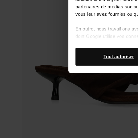
partenaires de médias sociaux
vous leur avez fournies ou qu'
En outre, nous travaillons a
dont Google utilise vos donn
Tout autoriser