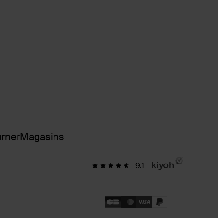
urner
Magasins
9.1