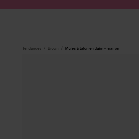
Passer au contenu
Soumettre la recherche
Tendances
Brown
Mules à talon en daim - marron